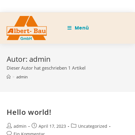
Zum
Inhalt
springen
Menü
Autor:
admin
Dieser Autor hat geschrieben 1 Artikel
>
admin
Hello world!
Beitrags-
Beitrag
Beitrags-
admin
April 17, 2023
Uncategorized
Autor:
veröffentlicht:
Kategorie:
Beitrags-
Ein Kommentar